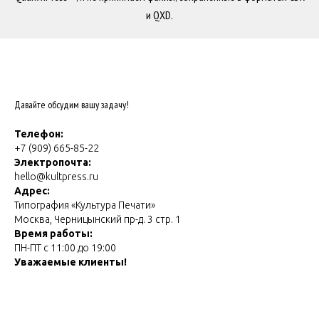
и QXD.
Давайте обсудим вашу задачу!
Телефон:
+7 (909) 665-85-22
Электропочта:
hello@kultpress.ru
Адрес:
Типография «Культура Печати»
Москва, Черницынский пр-д. 3 стр. 1
Время работы:
ПН-ПТ с 11:00 до 19:00
Уважаемые клиенты!
Для личной консультацию и выбора типа производства в
нашем офисе, пожалуйста, согласуйте встречу
с нашими менеджерами!