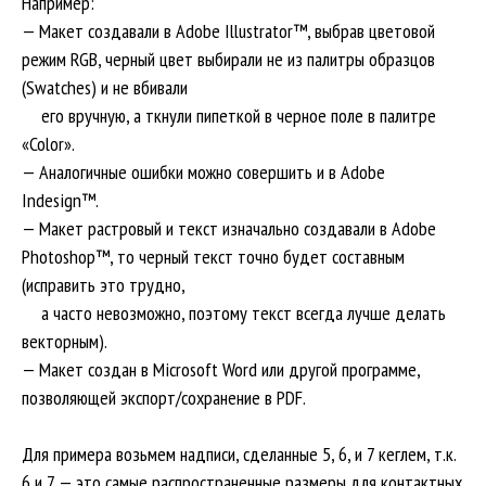
Например:
— Макет создавали в Adobe Illustrator™, выбрав цветовой
режим RGB, черный цвет выбирали не из палитры образцов
(Swatches) и не вбивали
---
его вручную, а ткнули пипеткой в черное поле в палитре
«Color».
— Аналогичные ошибки можно совершить и в Adobe
Indesign™.
— Макет растровый и текст изначально создавали в Adobe
Photoshop™, то черный текст точно будет составным
(исправить это трудно,
---
а часто невозможно, поэтому текст всегда лучше делать
векторным).
— Макет создан в Microsoft Word или другой программе,
позволяющей экспорт/сохранение в PDF.
Для примера возьмем надписи, сделанные 5, 6, и 7 кеглем, т.к.
6 и 7 — это самые распространенные размеры для контактных